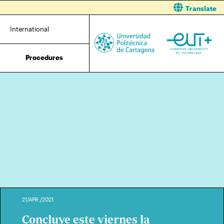
Translate
International
Procedures
21/APR./2021
Concluye este viernes la