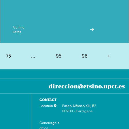
Alumno
Otros
75
...
95
96
+
direccion@etsino.upct.es
CONTACT
Location
Paseo Alfonso XIII, 52
30203 - Cartagena
Concierge's
office