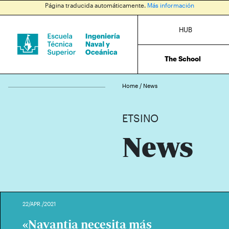
Página traducida automáticamente.
Más información
HUB
The School
Home
/
News
ETSINO
News
22/APR./2021
«Navantia necesita más