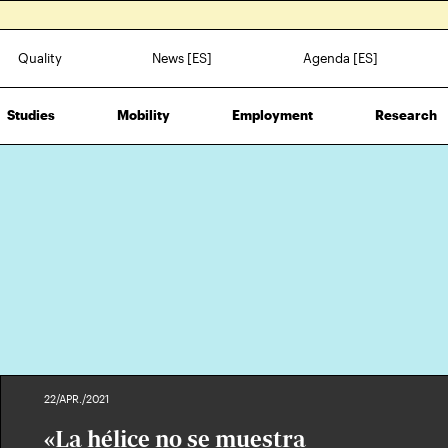
Quality
News [ES]
Agenda [ES]
Studies
Mobility
Employment
Research
22/APR./2021
«La hélice no se muestra