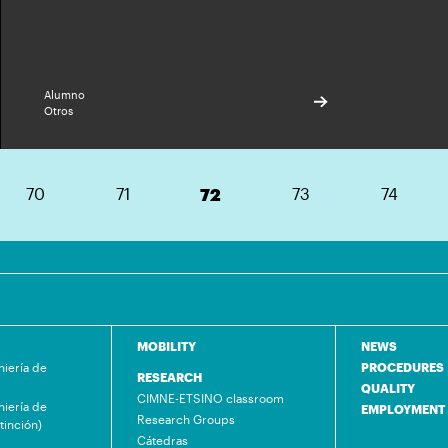
Alumno
Otros
70
71
72
73
74
MOBILITY
NEWS
niería de
PROCEDURES
RESEARCH
QUALITY
CIMNE-ETSINO classroom
niería de
EMPLOYMENT
Research Groups
tinción)
Cátedras