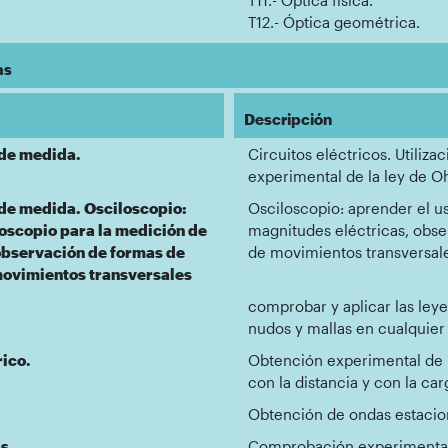
T12.- Óptica geométrica.
as
Descripción
 de medida.
Circuitos eléctricos. Utili
experimental de la ley de 
 de medida. Osciloscopio:
Osciloscopio: aprender el u
loscopio para la medición de
magnitudes eléctricas, obs
observación de formas de
de movimientos transversal
ovimientos transversales
comprobar y aplicar las leye
nudos y mallas en cualquier 
ico.
Obtención experimental de l
con la distancia y con la car
Obtención de ondas estacion
s.
Comprobación experimental 