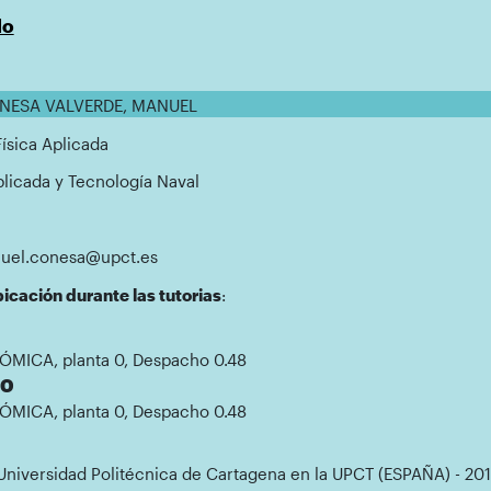
do
ONESA VALVERDE, MANUEL
Física Aplicada
Aplicada y Tecnología Naval
nuel.conesa@upct.es
icación durante las tutorias
:
ÓMICA, planta 0, Despacho 0.48
00
ÓMICA, planta 0, Despacho 0.48
Universidad Politécnica de Cartagena en la UPCT (ESPAÑA) - 20