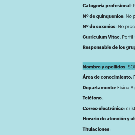
Categoría profesional
: 
Nº de quinquenios
: No 
Nº de sexenios
: No proc
Curriculum Vitae
:
Perfi
Responsable de los gru
Nombre y apellidos
: S
Área de conocimiento
: 
Departamento
: Física 
Teléfono
:
Correo electrónico
: cri
Horario de atención y ub
Titulaciones
: