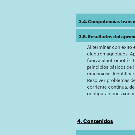
3.4. Competencias transve
3.5. Resultados del apren
Al terminar con éxito 
electromagnéticos. Apl
fuerza electromotriz. 
principios básicos de 
mecánicas. Identificar
Resolver problemas de 
corriente continua, d
configuraciones sencill
4. Contenidos