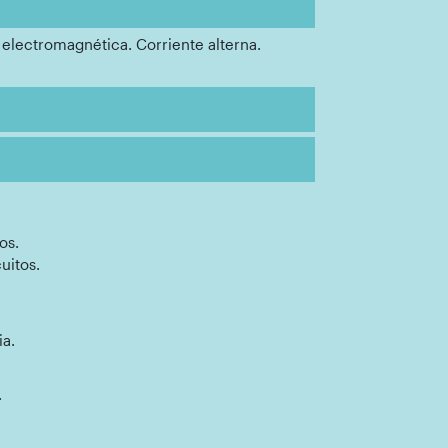
 electromagnética. Corriente alterna.
.
os.
uitos.
ia.
.