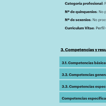
Categoría profesional
: 
Nº de quinquenios
: No 
Nº de sexenios
: No proc
Curriculum Vitae
:
Perfi
3. Competencias y resu
3.1. Competencias básicas
3.2. Competencias general
3.3. Competencias específ
Competencias específicas 