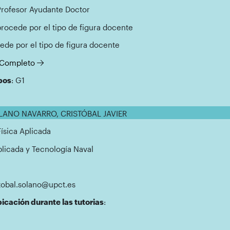
Profesor Ayudante Doctor
procede por el tipo de figura docente
ede por el tipo de figura docente
l Completo
pos
: G1
OLANO NAVARRO, CRISTÓBAL JAVIER
Física Aplicada
Aplicada y Tecnología Naval
stobal.solano@upct.es
icación durante las tutorias
: