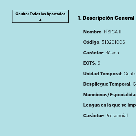
Ocultar Todos los Apartados
1. Descripción General
▲
Nombre
: FÍSICA II
Código
: 513201006
Carácter
: Básica
ECTS
: 6
Unidad Temporal
: Cuatr
Despliegue Temporal
: 
Menciones/Especialida
Lengua en la que se imp
Carácter
: Presencial