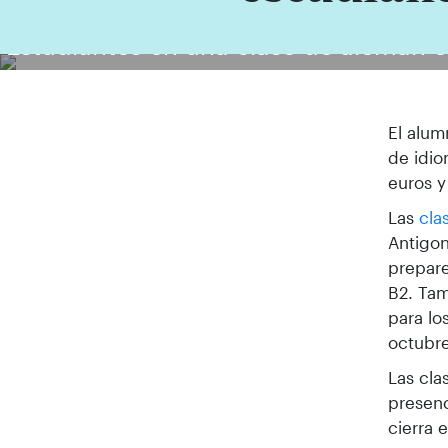
Estudiantes en una clase de alemán e
El alum
de idio
euros y
Las
cla
Antigon
prepare
B2. Tam
para lo
octubre
Las cl
presenc
cierra 