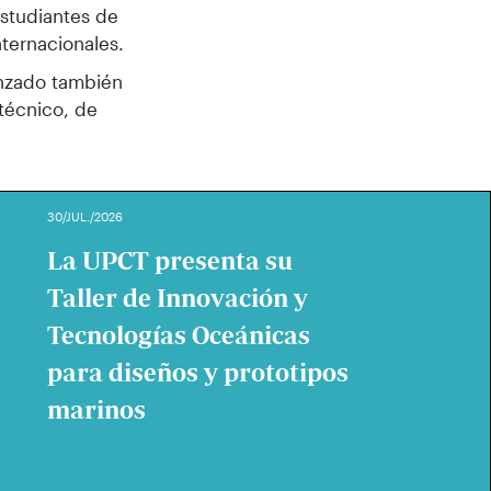
estudiantes de
ternacionales.
zado también
 técnico, de
30/JUL./2026
La UPCT presenta su
Taller de Innovación y
Tecnologías Oceánicas
para diseños y prototipos
marinos