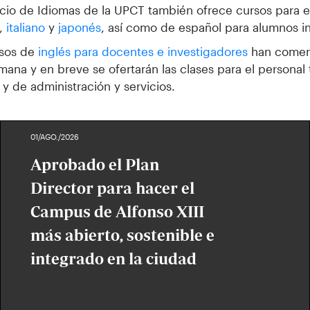
icio de Idiomas de la UPCT también ofrece cursos para 
,
italiano
y
japonés
, así como de español para alumnos in
rsos de
inglés para docentes e investigadores
han comen
mana y en breve se ofertarán las clases para el personal
 y de administración y servicios.
01/AGO./2026
Aprobado el Plan
Director para hacer el
Campus de Alfonso XIII
más abierto, sostenible e
integrado en la ciudad