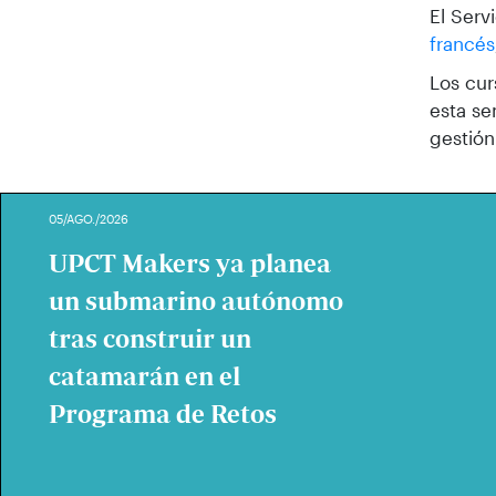
El Serv
francés
Los cu
esta se
gestión
05/AGO./2026
UPCT Makers ya planea
un submarino autónomo
tras construir un
catamarán en el
Programa de Retos