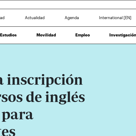
dad
Actualidad
Agenda
International [EN]
Estudios
Movilidad
Empleo
Investigació
a inscripción
rsos de inglés
 para
tes