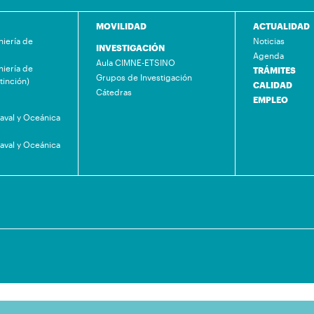
MOVILIDAD
ACTUALIDAD
niería de
Noticias
INVESTIGACIÓN
Agenda
Aula CIMNE-ETSINO
niería de
TRÁMITES
Grupos de Investigación
tinción)
CALIDAD
Cátedras
EMPLEO
Naval y Oceánica
Naval y Oceánica