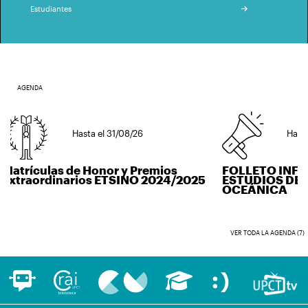
Estudiantes
AGENDA
Hasta el 31/08/26
Hasta el 
trículas de Honor y Premios
FOLLETO INFOR
traordinarios ETSINO 2024/2025
ESTUDIOS DE IN
OCEÁNICA
VER TODA LA AGENDA (7)