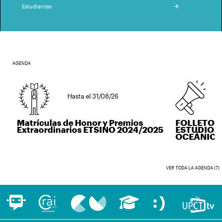
Estudiantes
AGENDA
Hasta el 31/08/26
H
Matrículas de Honor y Premios
FOLLETO I
Extraordinarios ETSINO 2024/2025
ESTUDIOS D
OCEÁNICA
VER TODA LA AGENDA (7)