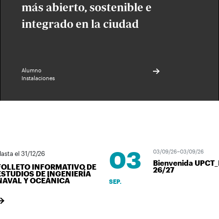
más abierto, sostenible e
integrado en la ciudad
Alumno
Instalaciones
03
03/09/26–03/09/26
a el 31/12/26
Bienvenida UPCT_B
LLETO INFORMATIVO DE
26/27
UDIOS DE INGENIERÍA
VAL Y OCEÁNICA
SEP.