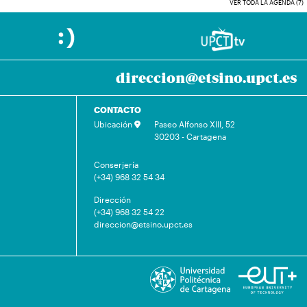
VER TODA LA AGENDA (7)
direccion@etsino.upct.es
CONTACTO
Ubicación
Paseo Alfonso XIII, 52
30203 - Cartagena
Conserjería
(+34) 968 32 54 34
Dirección
(+34) 968 32 54 22
direccion@etsino.upct.es