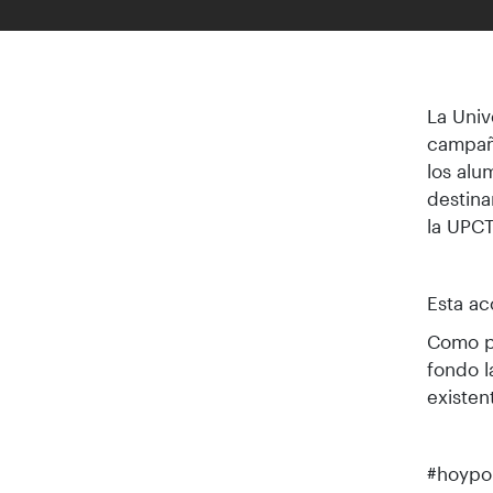
La Univ
campañ
los alu
destina
la UPCT
Esta ac
Como pr
fondo l
existen
#hoypor