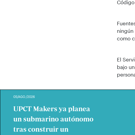
Código 
Fuentes
ningún 
como co
El Serv
bajo un
persona
05/AGO./2026
UPCT Makers ya planea
un submarino autónomo
tras construir un