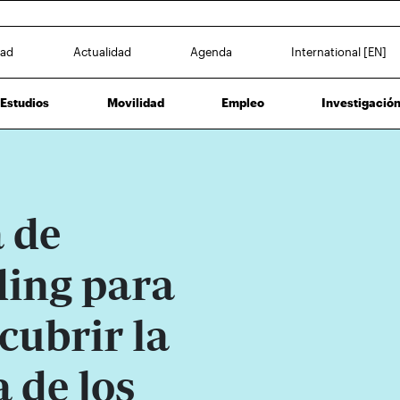
dad
Actualidad
Agenda
International [EN]
Estudios
Movilidad
Empleo
Investigació
a de
ing para
cubrir la
 de los