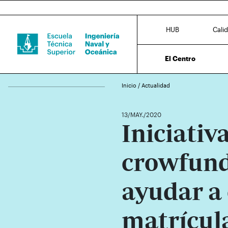
HUB
Cali
El Centro
Inicio
/
Actualidad
13/MAY./2020
Iniciativ
crowfund
ayudar a 
matrícula