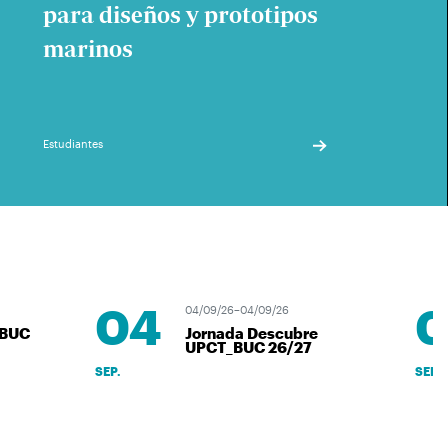
para diseños y prototipos
marinos
Estudiantes
04
0
04/09/26–04/09/26
UC
Jornada Descubre
UPCT_BUC 26/27
SEP.
SEP.