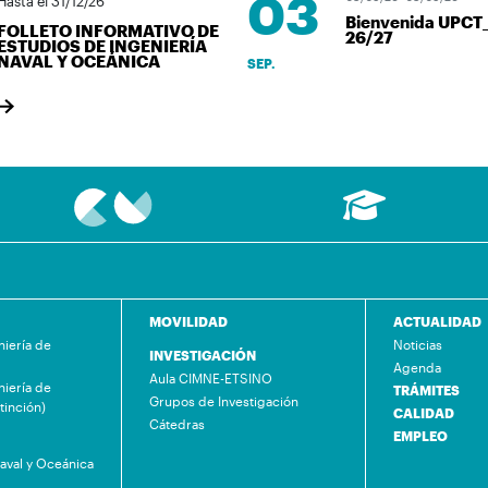
03
Hasta el 31/12/26
Bienvenida UPCT
FOLLETO INFORMATIVO DE
26/27
ESTUDIOS DE INGENIERÍA
NAVAL Y OCEÁNICA
SEP.
MOVILIDAD
ACTUALIDAD
niería de
Noticias
INVESTIGACIÓN
Agenda
Aula CIMNE-ETSINO
niería de
TRÁMITES
Grupos de Investigación
tinción)
CALIDAD
Cátedras
EMPLEO
Naval y Oceánica