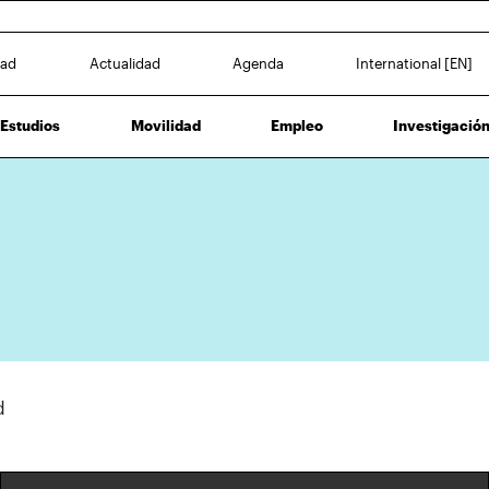
dad
Actualidad
Agenda
International [EN]
Estudios
Movilidad
Empleo
Investigació
ad