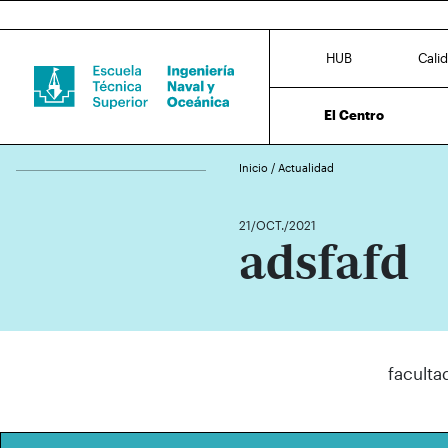
HUB
Cali
El Centro
Inicio
/
Actualidad
21/OCT./2021
adsfafd
facult