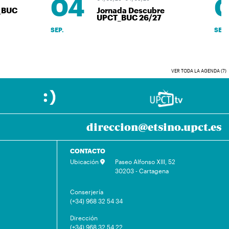
04
_BUC
Jornada Descubre
UPCT_BUC 26/27
SEP.
SEP.
VER TODA LA AGENDA (7)
direccion@etsino.upct.es
CONTACTO
Ubicación
Paseo Alfonso XIII, 52
30203 - Cartagena
Conserjería
(+34) 968 32 54 34
Dirección
(+34) 968 32 54 22