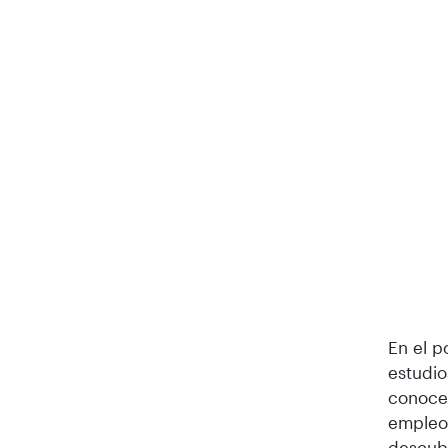
En el p
estudio
conocer
empleo?
descubr