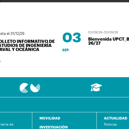
03
03/09/26–03/09/26
 el 31/12/26
Bienvenida UPCT_BU
LETO INFORMATIVO DE
26/27
UDIOS DE INGENIERÍA
AL Y OCEÁNICA
SEP.
MOVILIDAD
ACTUALIDAD
niería de
Noticias
INVESTIGACIÓN