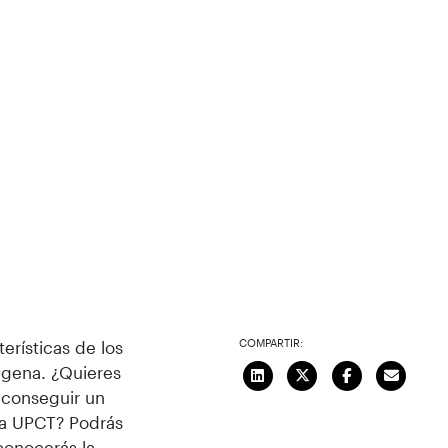
COMPARTIR:
erísticas de los
agena. ¿Quieres
 conseguir un
 la UPCT? Podrás
conocerás la