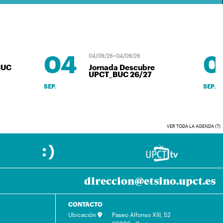
04
0
04/09/26–04/09/26
C
Jornada Descubre
UPCT_BUC 26/27
SEP.
SEP.
VER TODA LA AGENDA (7)
direccion@etsino.upct.es
CONTACTO
Ubicación
Paseo Alfonso XIII, 52