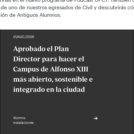
a de uno de nuestros egresados de Civil y descubrirás có
ción de Antiguos Alumnos.
01/AGO./2026
Aprobado el Plan
Director para hacer el
Campus de Alfonso XIII
más abierto, sostenible e
integrado en la ciudad
Alumno
Instalaciones