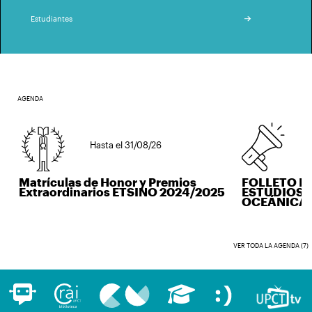
Estudiantes
AGENDA
Hasta el 31/08/26
Has
Matrículas de Honor y Premios
FOLLETO IN
Extraordinarios ETSINO 2024/2025
ESTUDIOS DE
OCEÁNICA
VER TODA LA AGENDA (7)